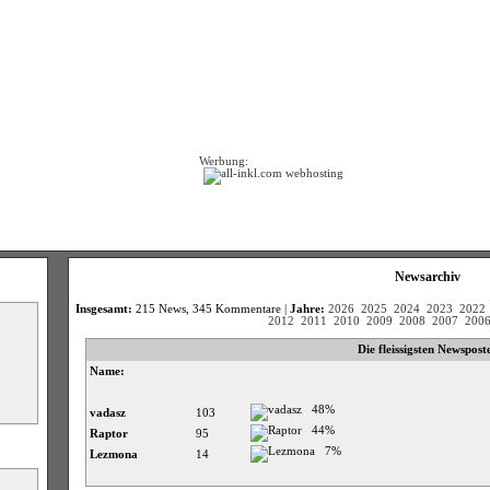
Werbung:
Newsarchiv
Insgesamt:
215 News, 345 Kommentare |
Jahre:
2026
2025
2024
2023
2022
2012
2011
2010
2009
2008
2007
200
Die fleissigsten Newspost
Name:
48%
vadasz
103
44%
Raptor
95
7%
Lezmona
14